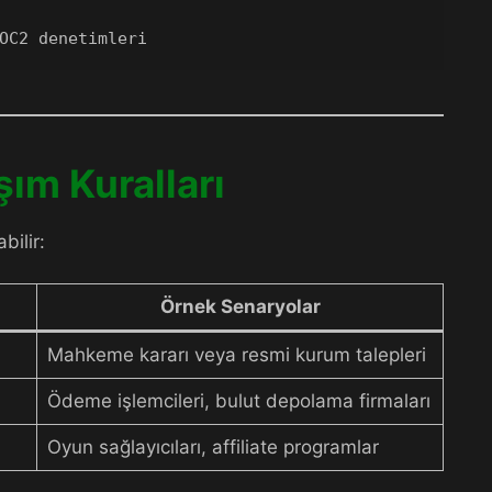
OC2 denetimleri
ım Kuralları
bilir:
Örnek Senaryolar
Mahkeme kararı veya resmi kurum talepleri
Ödeme işlemcileri, bulut depolama firmaları
Oyun sağlayıcıları, affiliate programlar