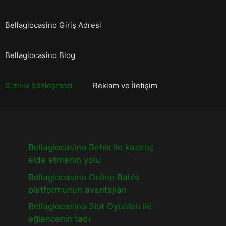
Bellagiocasino Giriş Adresi
Bellagiocasino Blog
Gizlilik Sözleşmesi
Reklam ve İletişim
Bellagiocasino Bahis ile kazanç
elde etmenin yolu
Bellagiocasino Online Bahis
platformunun avantajları
Bellagiocasino Slot Oyunları ile
eğlencenin tadı