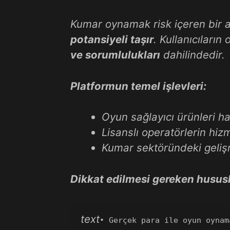
Kumar oynamak risk içeren bir a
potansiyeli taşır
. Kullanıcıları
ve sorumlulukları
dahilindedir.
Platformun temel işlevleri:
Oyun sağlayıcı ürünleri h
Lisanslı operatörlerin hiz
Kumar sektöründeki geliş
Dikkat edilmesi gereken hususl
text
• Gerçek para ile oyun oynam