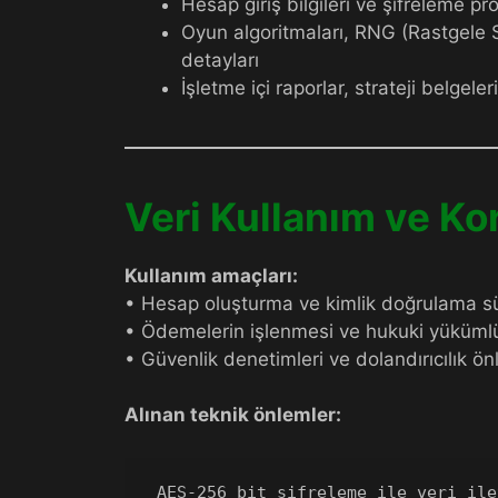
Hesap giriş bilgileri ve şifreleme pro
Oyun algoritmaları, RNG (Rastgele 
detayları
İşletme içi raporlar, strateji belgeler
Veri Kullanım ve Ko
Kullanım amaçları:
• Hesap oluşturma ve kimlik doğrulama sü
• Ödemelerin işlenmesi ve hukuki yükümlül
• Güvenlik denetimleri ve dolandırıcılık ö
Alınan teknik önlemler:
 AES-256 bit şifreleme ile veri ile