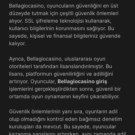
Bellagiocasino, oyuncuların güvenliğini en üst
düzeyde tutmak için çeşitli güvenlik önlemleri
alıyor. SSL şifreleme teknolojisi kullanarak,
kullanıcı bilgilerinin korunmasını sağlıyor. Bu
sayede, kişisel ve finansal bilgileriniz güvende
kalıyor.
Ayrıca, Bellagiocasino, uluslararası oyun
otoriteleri tarafından lisanslandırılmıştır. Bu
lisans, platformun güvenilirliğini ve adilliğini
artırıyor. Oyuncular,
Bellagiocasino giriş
işlemlerini gerçekleştirdikten sonra, güvenli bir
ortamda oyun oynamanın keyfini çıkarabiliyor.
Güvenlik önlemlerinin yanı sıra, oyunların adil
olup olmadığını kontrol eden bağımsız denetim
kuruluşları da mevcut. Bu sayede, oyuncular
kazanma şanslarını artırırken, aynı zamanda adil