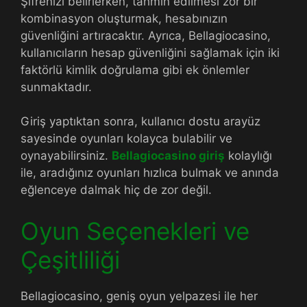
Şifrenizi belirlerken, tahmin edilmesi zor bir
kombinasyon oluşturmak, hesabınızın
güvenliğini artıracaktır. Ayrıca, Bellagiocasino,
kullanıcıların hesap güvenliğini sağlamak için iki
faktörlü kimlik doğrulama gibi ek önlemler
sunmaktadır.
Giriş yaptıktan sonra, kullanıcı dostu arayüz
sayesinde oyunları kolayca bulabilir ve
oynayabilirsiniz.
Bellagiocasino giriş
kolaylığı
ile, aradığınız oyunları hızlıca bulmak ve anında
eğlenceye dalmak hiç de zor değil.
Oyun Seçenekleri ve
Çeşitliliği
Bellagiocasino, geniş oyun yelpazesi ile her