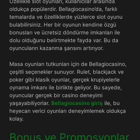
Özellikle slot oyunları, kullanıcılar arasında
oldukça popülerdir. Bellagiocasino’da, farklı
temalarda ve özelliklerde yüzlerce slot oyunu
bulabilirsiniz. Her bir oyunun kendine özgü
bonusları ve ücretsiz döndürme imkanları ile
dolu olduğunu belirtmekte fayda var. Bu da
oyuncuların kazanma şansını artırıyor.
Masa oyunları tutkunları için de Bellagiocasino,
çeşitli seçenekler sunuyor. Rulet, blackjack ve
poker gibi klasik oyunlar, gerçek krupiyelerle
oynama imkanı ile birlikte geliyor. Bu sayede,
oyuncular gerçek bir casino deneyimi
yaşayabiliyorlar.
Bellagiocasino giriş
ile, bu
heyecan verici oyunları deneyimlemek oldukça
kolay.
Bonus ve Promosyonlar