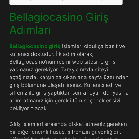
Bellagiocasino Giriş
Adımları
Bellagiocasino giriş
işlemleri oldukça basit ve
kullanıcı dostudur. İlk adım olarak,
Bellagiocasino’nun resmi web sitesine giriş
yapmanız gerekiyor. Tarayıcınızda siteyi
açtığınızda, karşınıza çıkan ana sayfa üzerinden
giriş bölümüne ulaşabilirsiniz. Kullanıcı adı ve
şifreniz ile giriş yaptıktan sonra, oyun dünyasına
adım atmanız için gerekli tüm seçenekler sizi
bekliyor olacak.
Giriş işlemleri sırasında dikkat etmeniz gereken
bir diğer önemli husus, şifrenizin güvenliğidir.