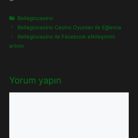
Kategoriler
Bellagiocasino
Bellagiocasino Casino Oyunları ile Eğlence
Bellagiocasino ile Facebook etkileşimini
artırın
Yorum yapın
Yorum