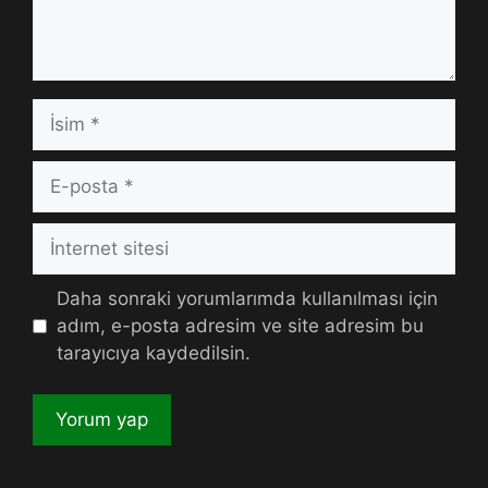
İsim
E-
posta
İnternet
sitesi
Daha sonraki yorumlarımda kullanılması için
adım, e-posta adresim ve site adresim bu
tarayıcıya kaydedilsin.