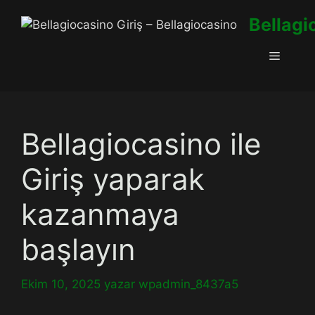
İçeriğe
Bellagi
atla
Menü
Bellagiocasino ile
Giriş yaparak
kazanmaya
başlayın
Ekim 10, 2025
yazar
wpadmin_8437a5