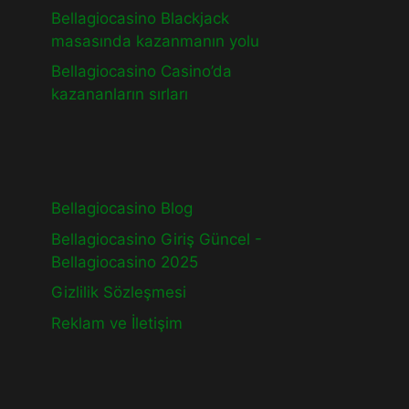
Bellagiocasino Blackjack
masasında kazanmanın yolu
Bellagiocasino Casino’da
kazananların sırları
Bellagiocasino Blog
Bellagiocasino Giriş Güncel -
Bellagiocasino 2025
Gizlilik Sözleşmesi
Reklam ve İletişim