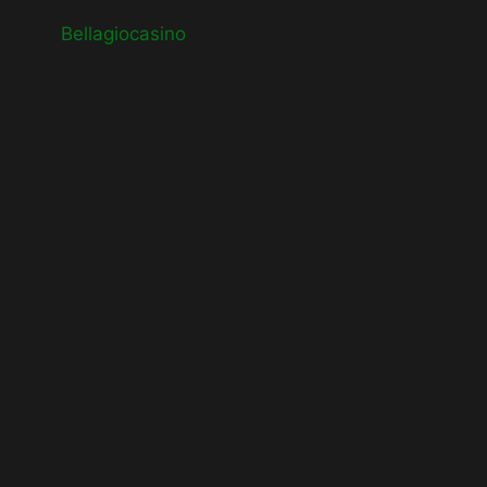
Bellagiocasino